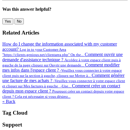
Was this answer helpful?
Yes
No
Related Articles
How do I change the information associated with my customer
account?
Log in to your Customer Area
Comment ouvrir une
"https://clients.genious.net/clientarea.php" On the...
demande d'assistance technique ?
Accédez à votre espace client puis à
Comment modifier
gauche de la page cliquez sur Ouvrir une demande...
mes infos dans l'espace client ?
-Veuillez vous connecter à votre espace
Comment générer
client puis sur la section à gauche, cliquez sur Mettre à...
une facture de mes achats ?
-Veuillez vous connecter à votre espace client
Comment créer un contact
et cliquer sur Mes factures à gauche -Une...
depuis mon espace client ?
Pourquoi créer un contact depuis votre espace
client ? Cela est nécessaire si vous désirez...
« Back
Tag Cloud
Support